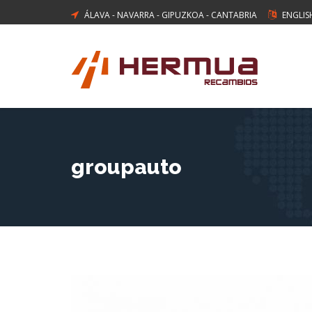
ÁLAVA
-
NAVARRA
-
GIPUZKOA
-
CANTABRIA
ENGLIS
groupauto