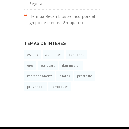
Segura
Hermua Recambios se incorpora al
grupo de compra Groupauto
TEMAS DE INTERÉS
Aspöck
autobuses
camiones
ejes
europart
iluminación
mercedes-benz
pilotos
prestolite
proveedor
remolques