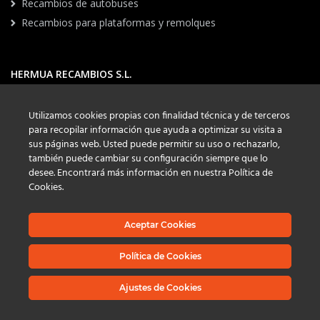
Recambios de autobuses
Recambios para plataformas y remolques
HERMUA RECAMBIOS S.L.
Pol. Ind. Júndiz.
Calle Perretagana nº 24
Utilizamos cookies propias con finalidad técnica y de terceros
01015 Vitoria-Gasteiz (Alava)
para recopilar información que ayuda a optimizar su visita a
hermua-vitoria@grupohermua.com
sus páginas web. Usted puede permitir su uso o rechazarlo,
también puede cambiar su configuración siempre que lo
ÁLAVA
945 270 233
desee. Encontrará más información en nuestra Política de
GIPUZKOA
943 667 657
Cookies.
NAVARRA
948 321 777
CANTABRIA
942 410 323
Aceptar Cookies
Política de Cookies
Ajustes de Cookies
HERMUA RECAMBIOS SL. TODOS LOS DERECHOS RESERVADOS.