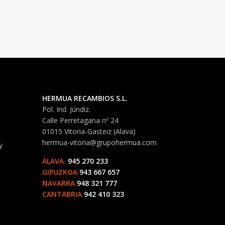
HERMUA RECAMBIOS S.L.
Pol. Ind. Júndiz.
Calle Perretagana nº 24
01015 Vitoria-Gasteiz (Alava)
hermua-vitoria@grupohermua.com
y
ÁLAVA
945 270 233
GIPUZKOA
943 667 657
NAVARRA
948 321 777
CANTABRIA
942 410 323