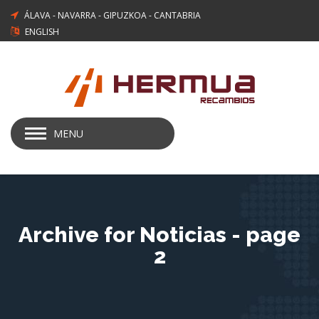
ÁLAVA
-
NAVARRA
-
GIPUZKOA
-
CANTABRIA
ENGLISH
MENU
Archive for Noticias - page
2