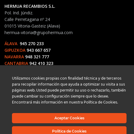
HERMUA RECAMBIOS S.L.
Pol. Ind. Júndiz.
Calle Perretagana nº 24
01015 Vitoria-Gasteiz (Alava)
hermua-vitoria@grupohermua.com
ÁLAVA
945 270 233
GIPUZKOA
943 667 657
NAVARRA
948 321 777
CANTABRIA
942 410 323
Utilizamos cookies propias con finalidad técnica y de terceros
para recopilar información que ayuda a optimizar su visita a sus
páginas web. Usted puede permitir su uso o rechazarlo, también
puede cambiar su configuración siempre que lo desee.
Encontrará más información en nuestra Política de Cookies.
HERMUA RECAMBIOS SL. TODOS LOS DERECHOS RESERVADOS.
Aceptar Cookies
Política de Cookies